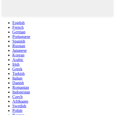
English
French
German
Portuguese
Spanish
Russian
Japanese
Korean
Arabic
Irish
Greek
Turkish
Italian
Danish
Romanian
Indonesian
Czech
Afrikaans
Swedish
Polish