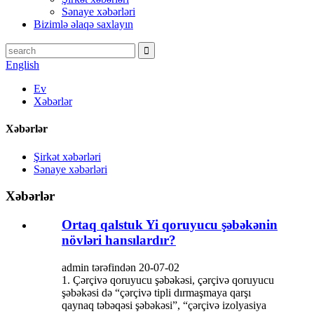
Sənaye xəbərləri
Bizimlə əlaqə saxlayın
English
Ev
Xəbərlər
Xəbərlər
Şirkət xəbərləri
Sənaye xəbərləri
Xəbərlər
Ortaq qalstuk Yi qoruyucu şəbəkənin
növləri hansılardır?
admin tərəfindən 20-07-02
1. Çərçivə qoruyucu şəbəkəsi, çərçivə qoruyucu
şəbəkəsi də “çərçivə tipli dırmaşmaya qarşı
qaynaq təbəqəsi şəbəkəsi”, “çərçivə izolyasiya