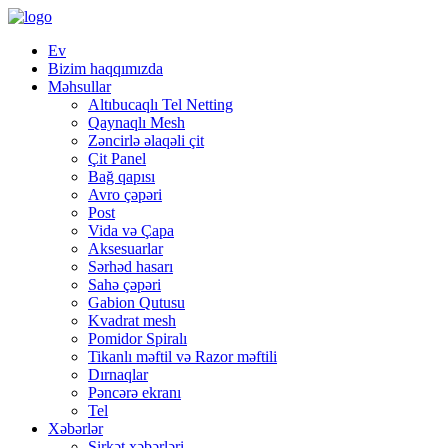
Ev
Bizim haqqımızda
Məhsullar
Altıbucaqlı Tel Netting
Qaynaqlı Mesh
Zəncirlə əlaqəli çit
Çit Panel
Bağ qapısı
Avro çəpəri
Post
Vida və Çapa
Aksesuarlar
Sərhəd hasarı
Sahə çəpəri
Gabion Qutusu
Kvadrat mesh
Pomidor Spiralı
Tikanlı məftil və Razor məftili
Dırnaqlar
Pəncərə ekranı
Tel
Xəbərlər
Şirkət xəbərləri