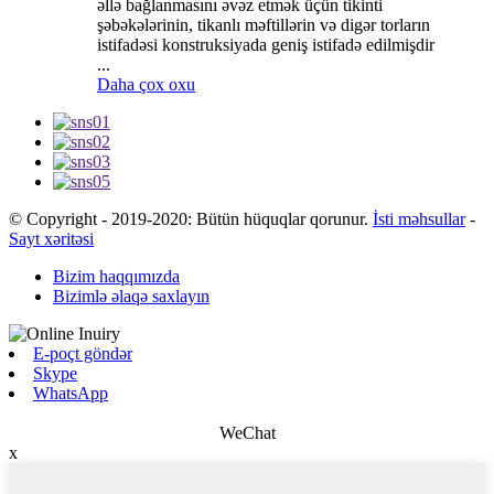
əllə bağlanmasını əvəz etmək üçün tikinti
şəbəkələrinin, tikanlı məftillərin və digər torların
istifadəsi konstruksiyada geniş istifadə edilmişdir
...
Daha çox oxu
© Copyright - 2019-2020: Bütün hüquqlar qorunur.
İsti məhsullar
-
Sayt xəritəsi
Bizim haqqımızda
Bizimlə əlaqə saxlayın
E-poçt göndər
Skype
WhatsApp
WeChat
x