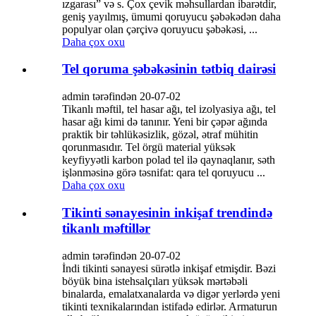
ızgarası” və s. Çox çevik məhsullardan ibarətdir,
geniş yayılmış, ümumi qoruyucu şəbəkədən daha
populyar olan çərçivə qoruyucu şəbəkəsi, ...
Daha çox oxu
Tel qoruma şəbəkəsinin tətbiq dairəsi
admin tərəfindən 20-07-02
Tikanlı məftil, tel hasar ağı, tel izolyasiya ağı, tel
hasar ağı kimi də tanınır. Yeni bir çəpər ağında
praktik bir təhlükəsizlik, gözəl, ətraf mühitin
qorunmasıdır. Tel örgü material yüksək
keyfiyyətli karbon polad tel ilə qaynaqlanır, səth
işlənməsinə görə təsnifat: qara tel qoruyucu ...
Daha çox oxu
Tikinti sənayesinin inkişaf trendində
tikanlı məftillər
admin tərəfindən 20-07-02
İndi tikinti sənayesi sürətlə inkişaf etmişdir. Bəzi
böyük bina istehsalçıları yüksək mərtəbəli
binalarda, emalatxanalarda və digər yerlərdə yeni
tikinti texnikalarından istifadə edirlər. Armaturun