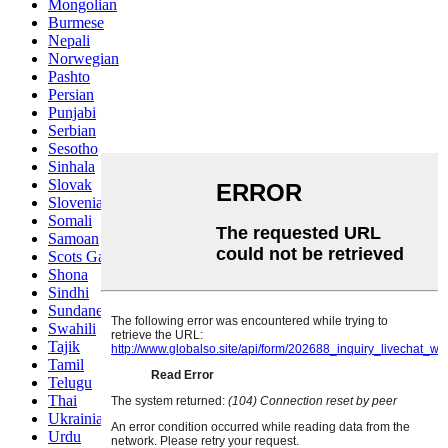
Mongolian
Burmese
Nepali
Norwegian
Pashto
Persian
Punjabi
Serbian
Sesotho
Sinhala
Slovak
Slovenian
Somali
Samoan
Scots Gaelic
Shona
Sindhi
Sundanese
Swahili
Tajik
Tamil
Telugu
Thai
Ukrainian
Urdu