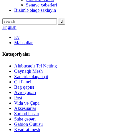
Sənaye xəbərləri
Bizimlə əlaqə saxlayın
English
Ev
Məhsullar
Kateqoriyalar
Altıbucaqlı Tel Netting
Qaynaqlı Mesh
Zəncirlə əlaqəli çit
Çit Panel
Bağ qapısı
Avro çəpəri
Post
Vida və Çapa
Aksesuarlar
Sərhəd hasarı
Sahə çəpəri
Gabion Qutusu
Kvadrat mesh