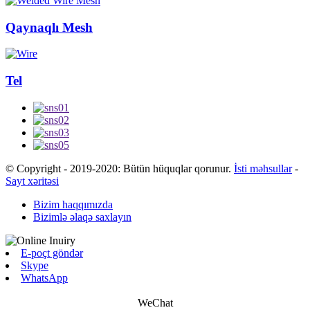
Qaynaqlı Mesh
Tel
© Copyright - 2019-2020: Bütün hüquqlar qorunur.
İsti məhsullar
-
Sayt xəritəsi
Bizim haqqımızda
Bizimlə əlaqə saxlayın
E-poçt göndər
Skype
WhatsApp
WeChat