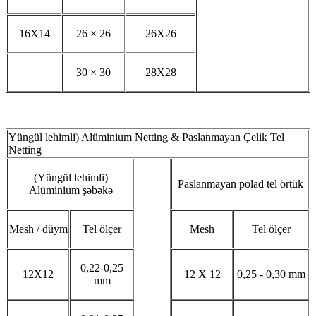
16X14
26 × 26
26X26
30 × 30
28X28
Yüngül lehimli) Alüminium Netting & Paslanmayan Çelik Tel
Netting
(Yüngül lehimli)
Paslanmayan polad tel örtük
Alüminium şəbəkə
Mesh / düym
Tel ölçer
Mesh
Tel ölçer
0,22-0,25
12X12
12 X 12
0,25 - 0,30 mm
mm