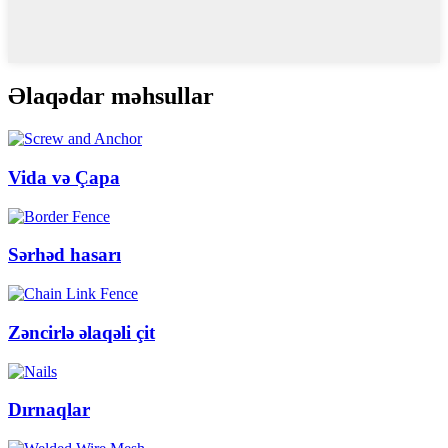
Əlaqədar məhsullar
Vida və Çapa
Sərhəd hasarı
Zəncirlə əlaqəli çit
Dırnaqlar