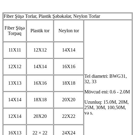
Fiber Şüşə Torlar, Plastik Şəbəkələr, Neylon Torlar
Fiber Şüşə
Plastik tor
Neylon tor
Torpaq
11X11
12X12
14X14
12X12
14X14
16X16
Tel diametri: BWG31,
32, 33
13X13
16X16
18X18
Mövcud eni: 0.6 - 2.0M
14X14
18X18
20X20
Uzunluq: 15.0M, 20M,
25M, 30M, 100,50M,
və s.
12X14
20X20
22X22
16X13
22 × 22
24X24