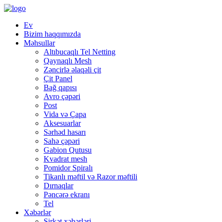
Ev
Bizim haqqımızda
Məhsullar
Altıbucaqlı Tel Netting
Qaynaqlı Mesh
Zəncirlə əlaqəli çit
Çit Panel
Bağ qapısı
Avro çəpəri
Post
Vida və Çapa
Aksesuarlar
Sərhəd hasarı
Sahə çəpəri
Gabion Qutusu
Kvadrat mesh
Pomidor Spiralı
Tikanlı məftil və Razor məftili
Dırnaqlar
Pəncərə ekranı
Tel
Xəbərlər
Şirkət xəbərləri