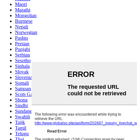
Maori
Marathi
Mongolian
Burmese
Nepali
Norwegian
Pashto
Persian
Punjabi
Serbian
Sesotho
Sinhala
Slovak
Slovenian
Somali
Samoan
Scots Gaelic
Shona
Sindhi
Sundanese
Swahili
Tajik
Tamil
Telugu
Thai