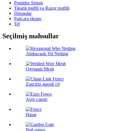
Pomidor Spiralı
Tikanlı məftil və Razor məftili
Dırnaqlar
Pəncərə ekranı
Tel
Seçilmiş məhsullar
Altıbucaqlı Tel Netting
Qaynaqlı Mesh
Zəncirlə əlaqəli çit
Avro çəpəri
Hasar
Bağ qapısı