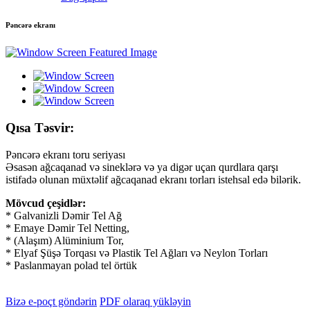
Pəncərə ekranı
Qısa Təsvir:
Pəncərə ekranı toru seriyası
Əsasən ağcaqanad və sineklərə və ya digər uçan qurdlara qarşı
istifadə olunan müxtəlif ağcaqanad ekranı torları istehsal edə bilərik.
Mövcud çeşidlər:
* Galvanizli Dəmir Tel Ağ
* Emaye Dəmir Tel Netting,
* (Alaşım) Alüminium Tor,
* Elyaf Şüşə Torqası və Plastik Tel Ağları və Neylon Torları
* Paslanmayan polad tel örtük
Bizə e-poçt göndərin
PDF olaraq yükləyin