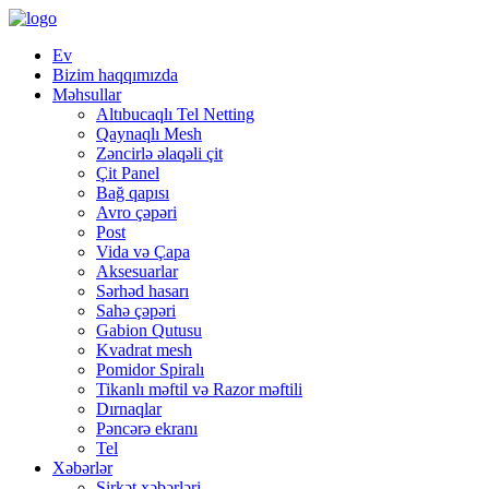
Ev
Bizim haqqımızda
Məhsullar
Altıbucaqlı Tel Netting
Qaynaqlı Mesh
Zəncirlə əlaqəli çit
Çit Panel
Bağ qapısı
Avro çəpəri
Post
Vida və Çapa
Aksesuarlar
Sərhəd hasarı
Sahə çəpəri
Gabion Qutusu
Kvadrat mesh
Pomidor Spiralı
Tikanlı məftil və Razor məftili
Dırnaqlar
Pəncərə ekranı
Tel
Xəbərlər
Şirkət xəbərləri