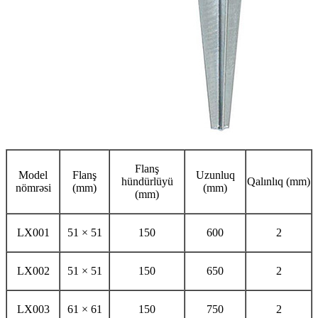
Flanş
Model
Flanş
Uzunluq
hündürlüyü
Qalınlıq (mm)
nömrəsi
(mm)
(mm)
(mm)
LX001
51 × 51
150
600
2
LX002
51 × 51
150
650
2
LX003
61 × 61
150
750
2