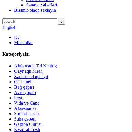
Sənaye xəbərləri
Bizimlə əlaqə saxlayın
English
Ev
Məhsullar
Kateqoriyalar
Altıbucaqlı Tel Netting
Qaynaqlı Mesh
Zəncirlə əlaqəli çit
Çit Panel
Bağ qapısı
Avro çəpəri
Post
Vida və Çapa
Aksesuarlar
Sərhəd hasarı
Sahə çəpəri
Gabion Qutusu
Kvadrat mesh