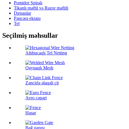
Pomidor Spiralı
Tikanlı məftil və Razor məftili
Dırnaqlar
Pəncərə ekranı
Tel
Seçilmiş məhsullar
Altıbucaqlı Tel Netting
Qaynaqlı Mesh
Zəncirlə əlaqəli çit
Avro çəpəri
Hasar
Bağ qapısı