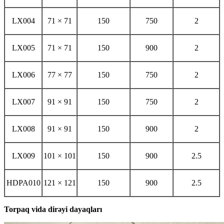
LX004
71 × 71
150
750
2
LX005
71 × 71
150
900
2
LX006
77 × 77
150
750
2
LX007
91 × ​​91
150
750
2
LX008
91 × ​​91
150
900
2
LX009
101 × 101
150
900
2.5
HDPA010
121 × 121
150
900
2.5
Torpaq vida dirəyi dayaqları