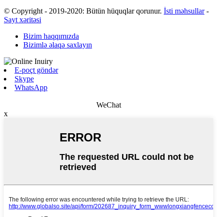
© Copyright - 2019-2020: Bütün hüquqlar qorunur.
İsti məhsullar
-
Sayt xəritəsi
Bizim haqqımızda
Bizimlə əlaqə saxlayın
E-poçt göndər
Skype
WhatsApp
WeChat
x