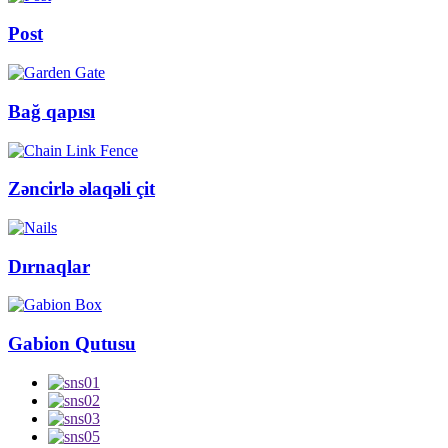
Post
Bağ qapısı
Zəncirlə əlaqəli çit
Dırnaqlar
Gabion Qutusu