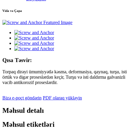
Vida və Çapa
Qısa Təsvir:
Torpaq dirəyi ümumiyyətlə kəsmə, deformasiya, qaynaq, turşu, isti
örtük və digər proseslərdən keçir, Turşu və isti daldırma galvanizli
vacib antikorozif proseslərdir.
Bizə e-poçt göndərin
PDF olaraq yükləyin
Məhsul detalı
Məhsul etiketləri