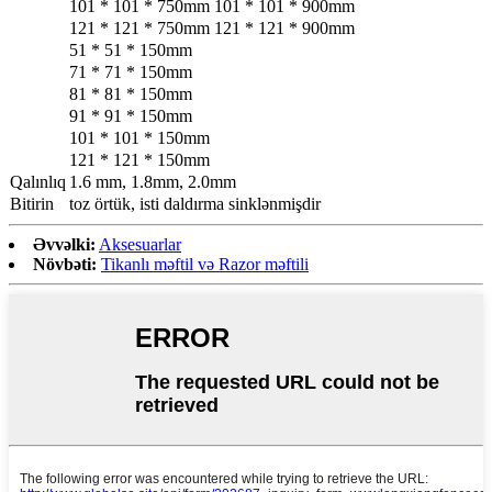
101 * 101 * 750mm 101 * 101 * 900mm
121 * 121 * 750mm 121 * 121 * 900mm
51 * 51 * 150mm
71 * 71 * 150mm
81 * 81 * 150mm
91 * 91 * 150mm
101 * 101 * 150mm
121 * 121 * 150mm
Qalınlıq
1.6 mm, 1.8mm, 2.0mm
Bitirin
toz örtük, isti daldırma sinklənmişdir
Əvvəlki:
Aksesuarlar
Növbəti:
Tikanlı məftil və Razor məftili