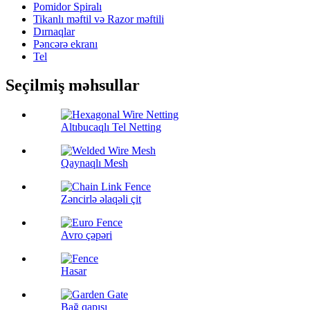
Pomidor Spiralı
Tikanlı məftil və Razor məftili
Dırnaqlar
Pəncərə ekranı
Tel
Seçilmiş məhsullar
Altıbucaqlı Tel Netting
Qaynaqlı Mesh
Zəncirlə əlaqəli çit
Avro çəpəri
Hasar
Bağ qapısı