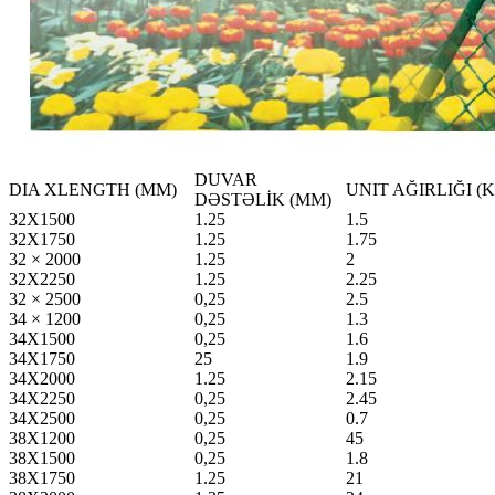
DUVAR
DIA XLENGTH (MM)
UNIT AĞIRLIĞI (
DƏSTƏLİK (MM)
32X1500
1.25
1.5
32X1750
1.25
1.75
32 × 2000
1.25
2
32X2250
1.25
2.25
32 × 2500
0,25
2.5
34 × 1200
0,25
1.3
34X1500
0,25
1.6
34X1750
25
1.9
34X2000
1.25
2.15
34X2250
0,25
2.45
34X2500
0,25
0.7
38X1200
0,25
45
38X1500
0,25
1.8
38X1750
1.25
21