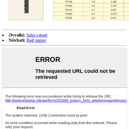
Əvvəlki:
Sahə çəpəri
Növbəti:
Bağ qapısı