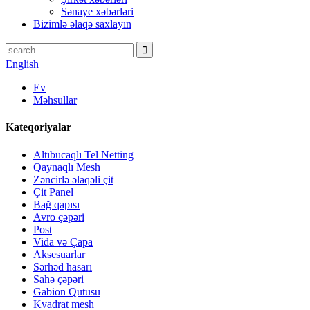
Sənaye xəbərləri
Bizimlə əlaqə saxlayın
English
Ev
Məhsullar
Kateqoriyalar
Altıbucaqlı Tel Netting
Qaynaqlı Mesh
Zəncirlə əlaqəli çit
Çit Panel
Bağ qapısı
Avro çəpəri
Post
Vida və Çapa
Aksesuarlar
Sərhəd hasarı
Sahə çəpəri
Gabion Qutusu
Kvadrat mesh