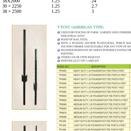
38X2000
1.25
24
30 × 2250
1.25
2.7
38 × 2500
1.25
3