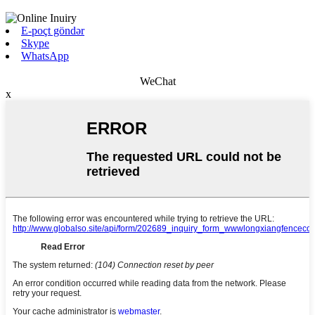
E-poçt göndər
Skype
WhatsApp
WeChat
x