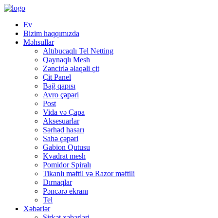
Ev
Bizim haqqımızda
Məhsullar
Altıbucaqlı Tel Netting
Qaynaqlı Mesh
Zəncirlə əlaqəli çit
Çit Panel
Bağ qapısı
Avro çəpəri
Post
Vida və Çapa
Aksesuarlar
Sərhəd hasarı
Sahə çəpəri
Gabion Qutusu
Kvadrat mesh
Pomidor Spiralı
Tikanlı məftil və Razor məftili
Dırnaqlar
Pəncərə ekranı
Tel
Xəbərlər
Şirkət xəbərləri