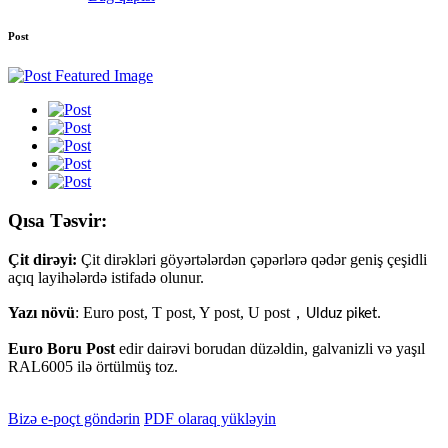
Post
Qısa Təsvir:
Çit dirəyi:
Çit dirəkləri göyərtələrdən çəpərlərə qədər geniş çeşidli
açıq layihələrdə istifadə olunur.
Yazı növü
: Euro post, T post, Y post, U post
，
Ulduz piket.
Euro Boru Post
edir
dairəvi borudan düzəldin, galvanizli və yaşıl
RAL6005 ilə örtülmüş toz.
Bizə e-poçt göndərin
PDF olaraq yükləyin