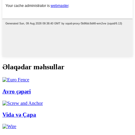
Əlaqədar məhsullar
Avro çəpəri
Vida və Çapa