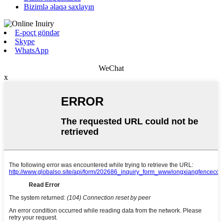
Bizimlə əlaqə saxlayın
E-poçt göndər
Skype
WhatsApp
WeChat
x