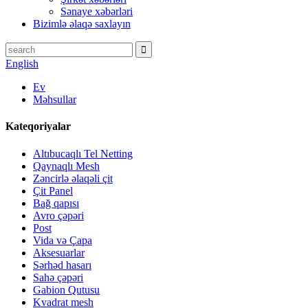
Sənaye xəbərləri
Bizimlə əlaqə saxlayın
English
Ev
Məhsullar
Kateqoriyalar
Altıbucaqlı Tel Netting
Qaynaqlı Mesh
Zəncirlə əlaqəli çit
Çit Panel
Bağ qapısı
Avro çəpəri
Post
Vida və Çapa
Aksesuarlar
Sərhəd hasarı
Sahə çəpəri
Gabion Qutusu
Kvadrat mesh