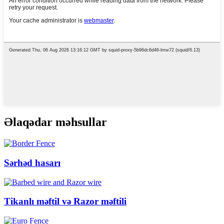
Əlaqədar məhsullar
Sərhəd hasarı
Tikanlı məftil və Razor məftili