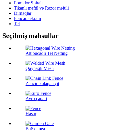
Pomidor Spiralı
Tikanlı məftil və Razor məftili
Dırnaqlar
Pəncərə ekranı
Tel
Seçilmiş məhsullar
Altıbucaqlı Tel Netting
Qaynaqlı Mesh
Zəncirlə əlaqəli çit
Avro çəpəri
Hasar
Bağ qapısı