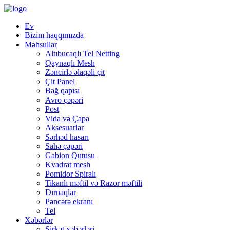
Ev
Bizim haqqımızda
Məhsullar
Altıbucaqlı Tel Netting
Qaynaqlı Mesh
Zəncirlə əlaqəli çit
Çit Panel
Bağ qapısı
Avro çəpəri
Post
Vida və Çapa
Aksesuarlar
Sərhəd hasarı
Sahə çəpəri
Gabion Qutusu
Kvadrat mesh
Pomidor Spiralı
Tikanlı məftil və Razor məftili
Dırnaqlar
Pəncərə ekranı
Tel
Xəbərlər
Şirkət xəbərləri