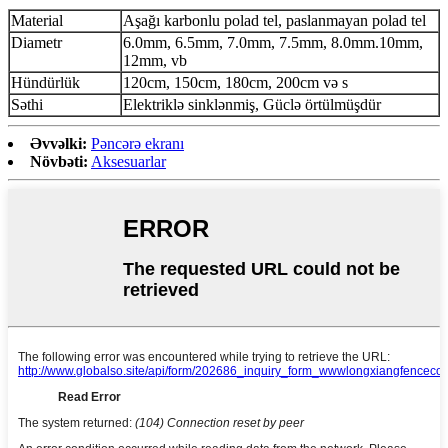
Material
Aşağı karbonlu polad tel, paslanmayan polad tel
Diametr
6.0mm, 6.5mm, 7.0mm, 7.5mm, 8.0mm.10mm,
12mm, vb
Hündürlük
120cm, 150cm, 180cm, 200cm və s
Səthi
Elektriklə sinklənmiş, Güclə örtülmüşdür
Əvvəlki:
Pəncərə ekranı
Növbəti:
Aksesuarlar