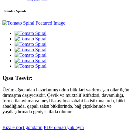
Pomidor Spiralı
Qısa Təsvir:
Üzüm ağacından hazırlanmış odun bitkiləri və dırmaşan otlar üçün
dırmaşma daşıyıcısıdır. Çevik və müxtəlif istifadəsi, davamlılığı,
forma ilə əyilmə və meyl ilə əyilmə səbəbi ilə istixanalarda, bitki
abadlığında, qapalı saksı bitkilərində, bağ çiçəklərində və
yaşıllaşdırmada geniş istifadə olunur.
Bizə e-poçt göndərin
PDF olaraq yükləyin